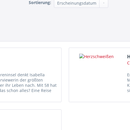
Sortierung:
H
C
eninsel denkt Isabella
E
erviewerin der größten
M
er ihr Leben nach. Mit 58 hat
K
das schon alles? Eine Reise
s
h