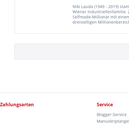
Niki Lauda (1949 - 2019) st
Wiener Industriellenfamilie.
Selfmade-Millionär mit eine
dreistelligen Millionenbereic
Buch über das große...
Zahlungsarten
Service
Blogger-Service
Manuskriptange