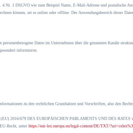
. 4 Nr. 1 DSGVO wie zum Beispiel Name, E-Mail-Adresse und postalische Ansch
rechnen können, sei es online oder offline. Der Anwendungsbereich dieser Date
en personenbezogene Daten im Unternehmen über die genannten Kanäle strukturi
gesondert informieren.
Informationen zu den rechtlichen Grundsätzen und Vorschriften, also den Rech
NUNG (EU) 2016/679 DES EUROPÄISCHEN PARLAMENTS UND DES RATES vom 2
 EU-Recht, unter
https://eur-lex.europa.eu/legal-content/DE/TXT/?uri=cele