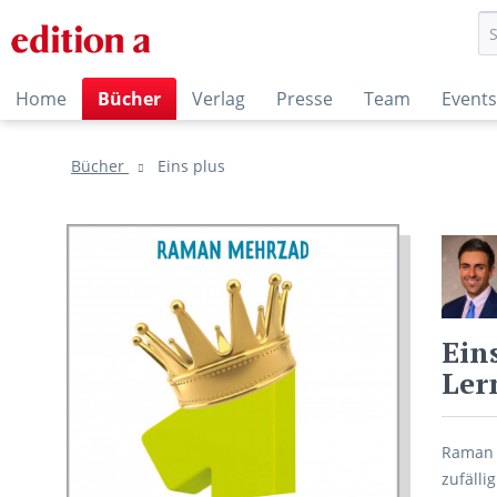
Home
Bücher
Verlag
Presse
Team
Events
Bücher
Eins plus
Ein
Ler
Raman 
zufälli