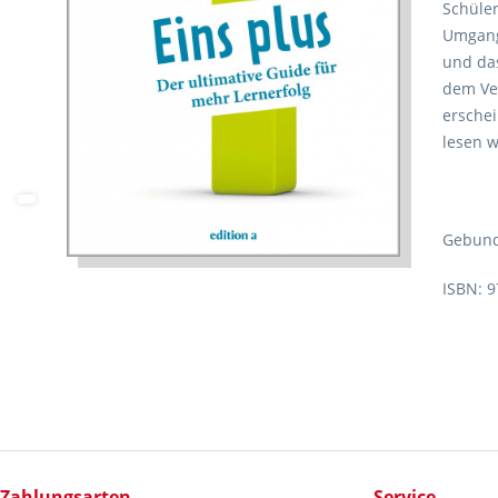
Schüler
Umgang
und das
dem Ve
erschei
lesen w
Gebund
ISBN: 
Zahlungsarten
Service