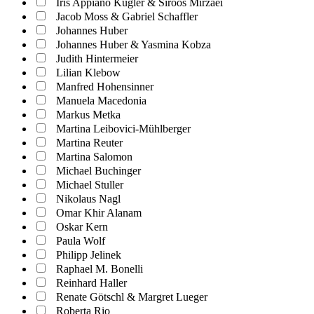
Iris Appiano Kugler & Siroos Mirzaei
Jacob Moss & Gabriel Schaffler
Johannes Huber
Johannes Huber & Yasmina Kobza
Judith Hintermeier
Lilian Klebow
Manfred Hohensinner
Manuela Macedonia
Markus Metka
Martina Leibovici-Mühlberger
Martina Reuter
Martina Salomon
Michael Buchinger
Michael Stuller
Nikolaus Nagl
Omar Khir Alanam
Oskar Kern
Paula Wolf
Philipp Jelinek
Raphael M. Bonelli
Reinhard Haller
Renate Götschl & Margret Lueger
Roberta Rio