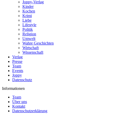
Joppy-Verlag
Kinder
Kochen
Krimi
Liebe
Lifestyle
Politik
Religion
Umwelt
Wahre Geschichten
Wirtschaft
Wissenschaft
Verlag
Presse
Team
Events
Joppy
Datenschutz
Informationen
Team
Über uns
Kontakt
Datenschutzerklärung