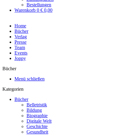
Bestellungen
Warenkorb
0
€ 0,00
Home
Bücher
Verlag
Presse
Team
Events
Joppy
Bücher
Menü schließen
Kategorien
Bücher
Belletristik
Bildung
Biographie
Digitale Welt
Geschichte
Gesundheit