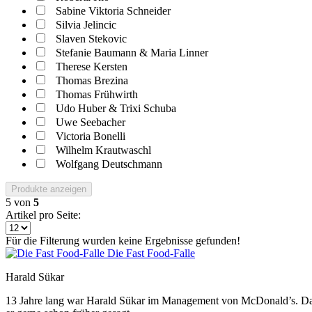
Sabine Viktoria Schneider
Silvia Jelincic
Slaven Stekovic
Stefanie Baumann & Maria Linner
Therese Kersten
Thomas Brezina
Thomas Frühwirth
Udo Huber & Trixi Schuba
Uwe Seebacher
Victoria Bonelli
Wilhelm Krautwaschl
Wolfgang Deutschmann
Produkte anzeigen
5
von
5
Artikel pro Seite:
Für die Filterung wurden keine Ergebnisse gefunden!
Die Fast Food-Falle
Harald Sükar
13 Jahre lang war Harald Sükar im Management von McDonald’s. Dana