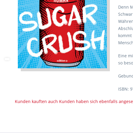
Denn M
Schwar
Während
Abschlu
kommt 
Mensch,
Eine mi
so bes
Gebund
ISBN: 9
Kunden kauften auch
Kunden haben sich ebenfalls anges