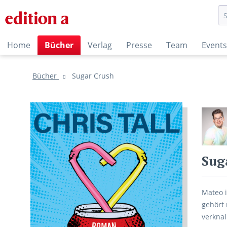
Home
Bücher
Verlag
Presse
Team
Events
Bücher
Sugar Crush
Sug
Mateo i
gehört 
verknal