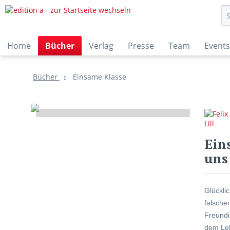
Home
Bücher
Verlag
Presse
Team
Events
Bücher
Einsame Klasse
Ein
uns
Glückli
falsche
Freundin
dem Lebe