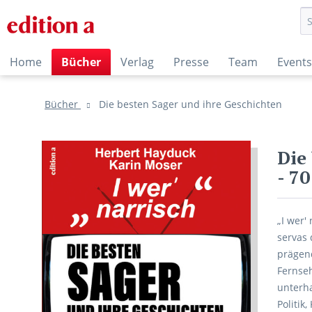
Home
Bücher
Verlag
Presse
Team
Events
Bücher
Die besten Sager und ihre Geschichten
Die
- 7
„I wer'
servas 
prägend
Fernseh
unterha
Politik,