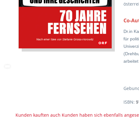
österre
Co-Au
Dr.in K
für pol
Univerzi
(Drehbu
arbeitet
Gebund
ISBN:
9
Kunden kauften auch
Kunden haben sich ebenfalls anges