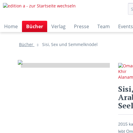
Home
Bücher
Verlag
Presse
Team
Events
Bücher
Sisi, Sex und Semmelknödel
Sis
Ara
See
2015 ka
lebt Om