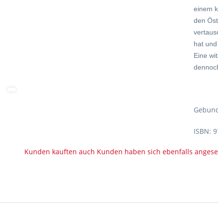
einem k
den Öst
vertausc
hat und
Eine wi
dennoch
Gebund
ISBN: 9
Kunden kauften auch
Kunden haben sich ebenfalls anges