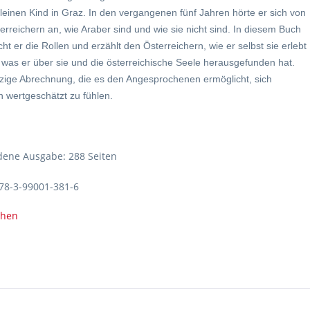
leinen Kind in Graz. In den ver­gangenen fünf Jahren hörte er sich von
erreichern an, wie Araber sind und wie sie nicht sind. In diesem Buch
ht er die Rollen und erzählt den Öster­reichern, wie er selbst sie erlebt
 was er über sie und die österreichische Seele herausge­funden hat.
tzige Abrech­nung, die es den Angesproche­nen ermöglicht, sich
 wertgeschätzt zu fühlen.
ene Ausgabe: 288 Seiten
78-3-99001-381-6
ehen