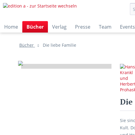
Home
Bücher
Verlag
Presse
Team
Events
Bücher
Die liebe Familie
Die 
Sie sin
Kult. D
und Her