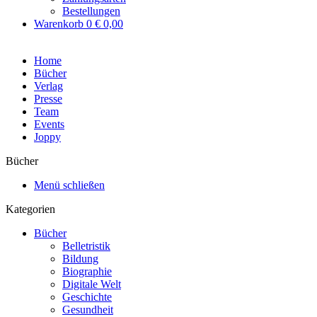
Bestellungen
Warenkorb
0
€ 0,00
Home
Bücher
Verlag
Presse
Team
Events
Joppy
Bücher
Menü schließen
Kategorien
Bücher
Belletristik
Bildung
Biographie
Digitale Welt
Geschichte
Gesundheit