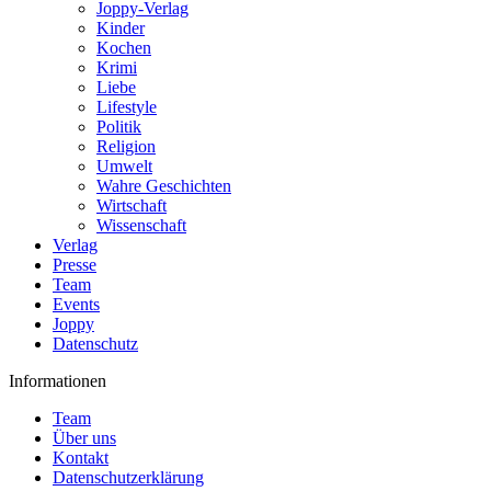
Joppy-Verlag
Kinder
Kochen
Krimi
Liebe
Lifestyle
Politik
Religion
Umwelt
Wahre Geschichten
Wirtschaft
Wissenschaft
Verlag
Presse
Team
Events
Joppy
Datenschutz
Informationen
Team
Über uns
Kontakt
Datenschutzerklärung