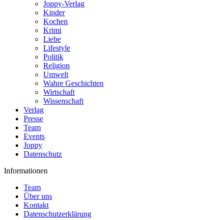
Joppy-Verlag
Kinder
Kochen
Krimi
Liebe
Lifestyle
Politik
Religion
Umwelt
Wahre Geschichten
Wirtschaft
Wissenschaft
Verlag
Presse
Team
Events
Joppy
Datenschutz
Informationen
Team
Über uns
Kontakt
Datenschutzerklärung