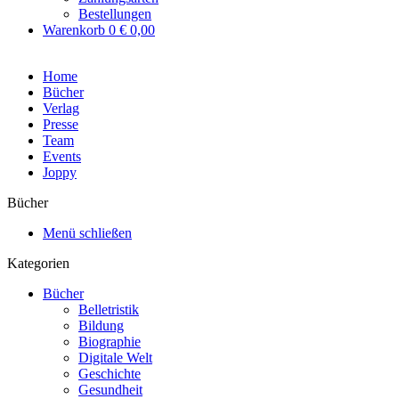
Bestellungen
Warenkorb
0
€ 0,00
Home
Bücher
Verlag
Presse
Team
Events
Joppy
Bücher
Menü schließen
Kategorien
Bücher
Belletristik
Bildung
Biographie
Digitale Welt
Geschichte
Gesundheit